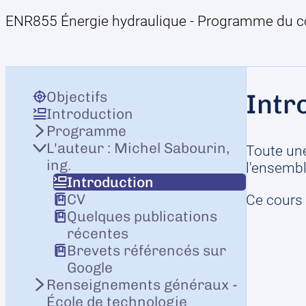
ENR855 Énergie hydraulique - Programme du c
Objectifs
Intr
Introduction
Programme
L'auteur : Michel Sabourin,
Toute une
ing.
l'ensembl
Introduction
CV
Ce cours 
Quelques publications
récentes
Brevets référencés sur
Google
Renseignements généraux -
École de technologie