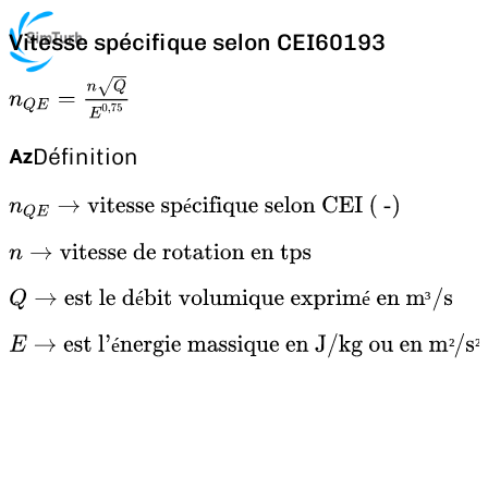
Vitesse spécifique selon CEI60193
n
Q
E
=
n
Q
E
0
,
75
Définition
n
QE
→
vitesse spécifique selon CEI ( -)
é
n
→
vitesse de rotation en tps
Q
→
est le débit volumique exprimé en m³/s
é
é
³
E
→
est l'énergie massique en J/kg ou en m²/s²
é
²
²