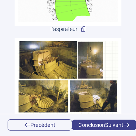
L'aspirateur
Blindage du coude aspirateur - Centrale
Précédent
ConclusionSuivant
Chamera I