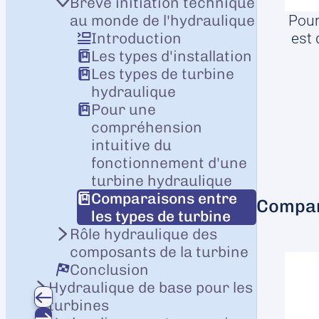
Brève initiation technique
Pour
au monde de l'hydraulique
est 
Introduction
Les types d'installation
Les types de turbine
hydraulique
Pour une
compréhension
intuitive du
fonctionnement d'une
turbine hydraulique
Comparaisons entre
Compar
les types de turbine
Rôle hydraulique des
composants de la turbine
Conclusion
Hydraulique de base pour les
turbines