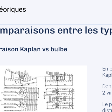
héoriques
mparaisons entre les ty
aison Kaplan vs bulbe
En b
Kapl
Dan
2 vi
Le p
dist