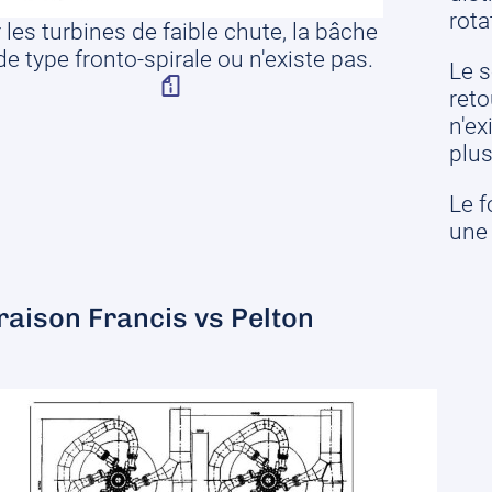
rota
 les turbines de faible chute, la bâche
de type fronto-spirale ou n'existe pas.
Le s
reto
n'ex
plus
Le f
une 
aison Francis vs Pelton