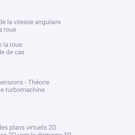
de la vitesse angulaire
a roue
 la roue
de de cas
mensions - Théorie
 de turbomachine
es plans virtuels 2D
es 2D vers le domaine 3D